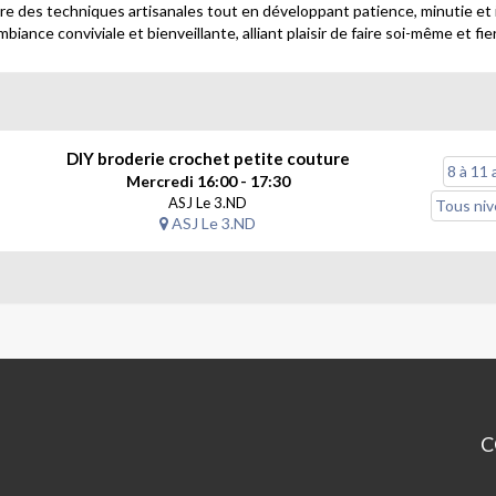
re des techniques artisanales tout en développant patience, minutie et 
ance conviviale et bienveillante, alliant plaisir de faire soi-même et fie
DIY broderie crochet petite couture
8 à 11 
Mercredi 16:00 - 17:30
ASJ Le 3.ND
Tous ni
ASJ Le 3.ND
C
AS
Le