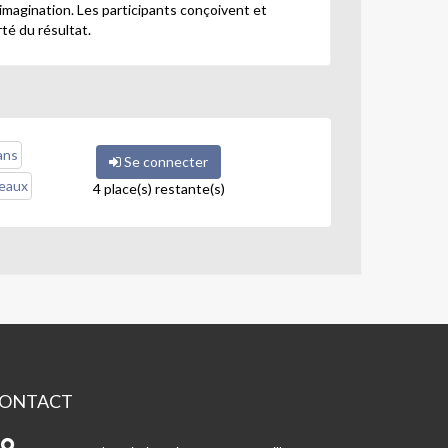
imagination. Les participants conçoivent et
rté du résultat.
ans
Se connecter
veaux
4 place(s) restante(s)
ONTACT
J