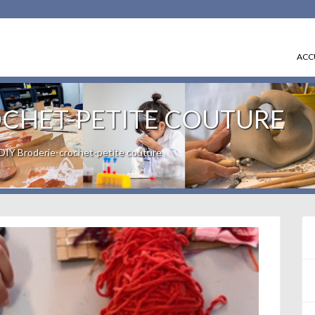
ACC
OCHET-PETITE COUTURE
DIY Broderie-crochet-petite couture