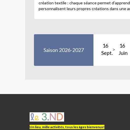
création textile : chaque séance permet d’apprend
personnalisent leurs propres créations dans une ambi
16
16
Saison 2026-2027
Sept.
Juin
ASJ
LE
3.ND
Un lieu, mille activités, tous les âges bienvenus!