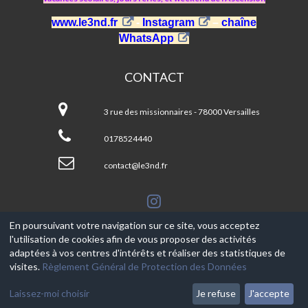
www.le3nd.fr
-
Instagram
–
chaîne
WhatsApp
CONTACT
ASJ
Le
3 rue des missionnaires - 78000 Versailles
3.ND
0178524440
contact@le3nd.fr
En poursuivant votre navigation sur ce site, vous acceptez
l'utilisation de cookies afin de vous proposer des activités
© 2017-2026, Ce site est propulsé par
Aniapps.fr
adaptées à vos centres d'intérêts et réaliser des statistiques de
visites.
Règlement Général de Protection des Données
CGV
CGU Aniapps
Laissez-moi choisir
Je refuse
J'accepte
RGPD