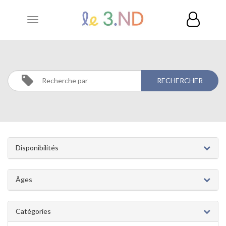
Toggle
navigation
MUSIQUE
Activités
Musique
Disponibilités
Âges
Catégories