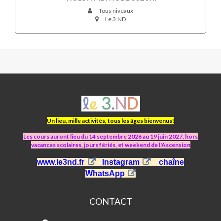
Tous niveaux
Le 3.ND
ASJ
LE
3.ND
Un lieu, mille activités, tous les âges bienvenus!
Les cours auront lieu du 14 septembre 2026 au 19 juin 2027, hors
vacances scolaires, jours fériés, et weekend de l'Ascension
www.le3nd.fr
-
Instagram
–
chaîne
WhatsApp
CONTACT
ASJ