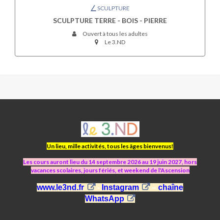
SCULPTURE
SCULPTURE TERRE - BOIS - PIERRE
Ouvert à tous les adultes
Le 3.ND
ASJ
LE
3.ND
Un lieu, mille activités, tous les âges bienvenus!
Les cours auront lieu du 14 septembre 2026 au 19 juin 2027, hors
vacances scolaires, jours fériés, et weekend de l'Ascension
www.le3nd.fr
-
Instagram
–
chaîne
WhatsApp