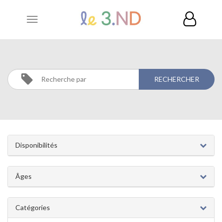
Toggle
navigation
SCULPTURE
Activités
Sculpture
Disponibilités
Âges
Catégories