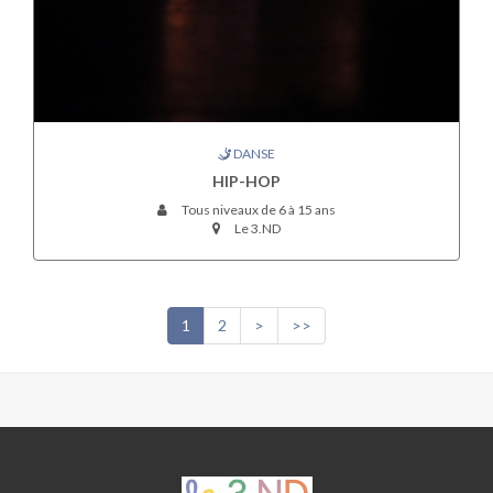
DANSE
HIP-HOP
Tous niveaux de 6 à 15 ans
Le 3.ND
1
2
>
>>
ASJ