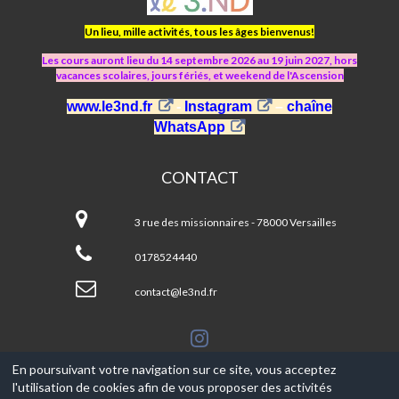
LE
3.ND
Un lieu, mille activités, tous les âges bienvenus!
Les cours auront lieu du 14 septembre 2026 au 19 juin 2027, hors
vacances scolaires, jours fériés, et weekend de l'Ascension
www.le3nd.fr
-
Instagram
–
chaîne
WhatsApp
CONTACT
ASJ
Le
3 rue des missionnaires - 78000 Versailles
3.ND
0178524440
contact@le3nd.fr
En poursuivant votre navigation sur ce site, vous acceptez
l'utilisation de cookies afin de vous proposer des activités
© 2017-2026, Ce site est propulsé par
Aniapps.fr