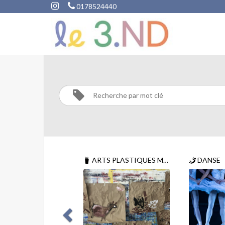
0178524440
DIY
BRODERIE/CROCHE
COUTURE
Activités
DIY
ARTS PLASTIQUES MULTI TECHNIQUES
DANSE
Broderie/crochet/petite
couture